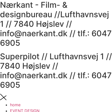
Nærkant - Film- &
designbureau //Lufthavnsvej
1 // 7840 Højslev //
info@naerkant.dk // tlf.: 6047
6905
Superpilot // Lufthavnsvej 1 //
7840 Højslev //
info@naerkant.dk // tlf.: 6047
6905
home
EVENT DESIGN